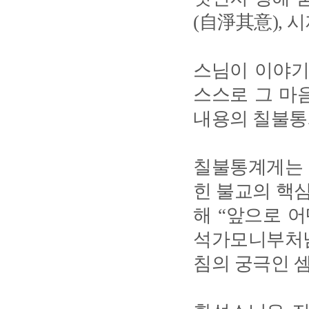
(自淨其意), 
스님이 이야기한
스스로 그 마
내용의 칠불통
칠불통계게는 
힌 불교의 핵
해 “앞으로 
석가모니부처님
침의 궁극인 