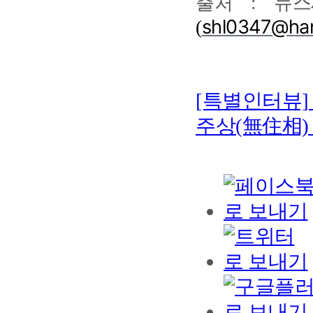
출처 : 뉴스
shl0347@han
(
[특별인터뷰]
주상(無住相) 