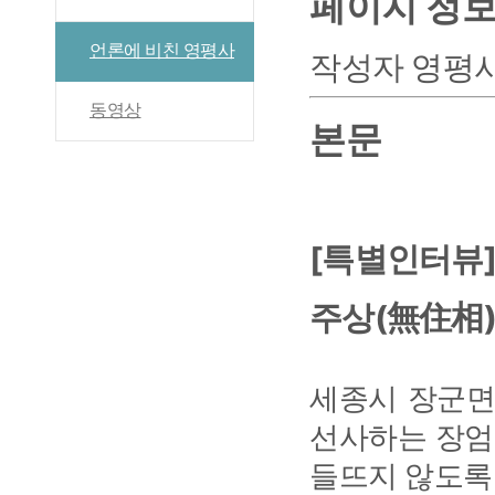
페이지 정
언론에 비친 영평사
작성자
영평
동영상
본문
[특별인터뷰]
주상(無住相)
세종시 장군면
선사하는 장엄
들뜨지 않도록 