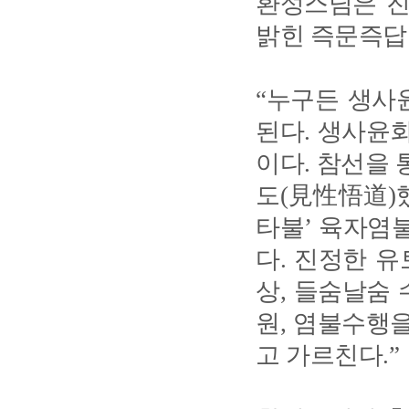
환성스님은 진
밝힌 즉문즉답
“누구든 생사
된다. 생사윤
이다. 참선을 
도(見性悟道)
타불’ 육자염
다. 진정한 
상, 들숨날숨 
원, 염불수행
고 가르친다.”