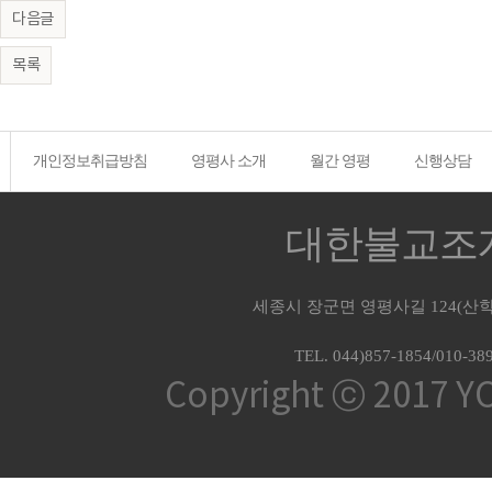
다음글
목록
개인정보취급방침
영평사 소개
월간 영평
신행상담
대한불교조계
세종시 장군면 영평사길 124(산학
TEL. 044)857-1854/010-38
Copyright ⓒ 2017 Y