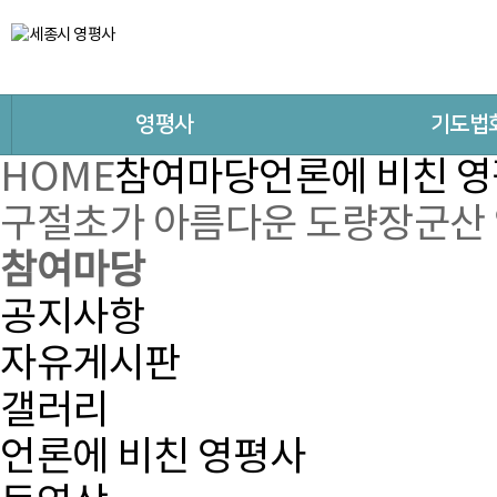
영평사
기도법
HOME
참여마당
언론에 비친 
구절초가 아름다운 도량
장군산
참여마당
공지사항
자유게시판
갤러리
언론에 비친 영평사