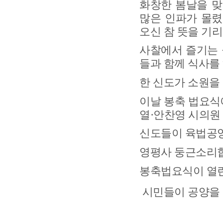
화창한 봄날을 맞
많은 인파가 몰
오신 참 뜻을 기
사찰에서 즐기는 
들과 함께 식사를
한 신도가 소원을
이날 봉축 법요식
열
·
안찬영 시의원
신도들이 육법공
영평사 둥근소리
봉축법요식이 열린
시민들이 공양을 