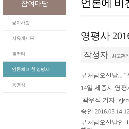
언론에 비
참여마당
공지사항
영평사 20
자유게시판
작성자
갤러리
최고관
언론에 비친 영평사
부처님오신날
... "
동영상
14
일 세종시 영평
곽우석 기자
| sjs
승인
2016.05.14 12
부처님오신날인
1