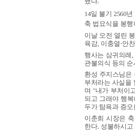
했다
.
14
일 불기
2560
년
축 법요식을 봉행
이날 오전 열린 
육감
,
이충열
·
안찬
행사는 삼귀의례
관불의식 등의 순
환성 주지스님은
부처라는 사실을 
며
"
내가 부처이고
되고 그래야 행복
두가 탐욕과 증오
이춘희 시장은 축
한다
.
성불하시고 