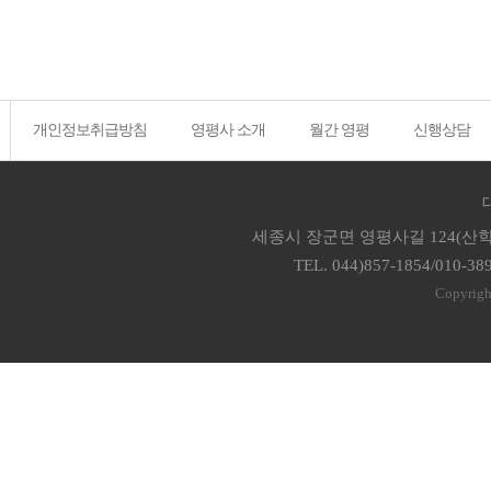
개인정보취급방침
영평사 소개
월간 영평
신행상담
세종시 장군면 영평사길 124(산학
TEL. 044)857-1854/010-38
Copyrigh