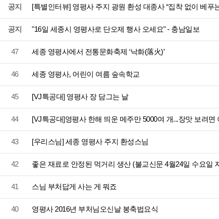
공지
[특별인터뷰] 영평사 주지 광원 환성 대종사 “집착 없이 베푸
공지
"16일 세종시 영평사로 단오제 행사 오세요" - 충남일보
47
세종 영평사에서 전통문화축제 ‘낙화(落火)’
46
세종 영평사, 어린이 여름 숲속학교
45
[VJ특공대] 영평사 장 담그는 날
44
[VJ특공대]영평사 한해 띄운 메주만 5000여 개...장맛 보려면
43
[우리스님] 세종 영평사 주지 환성스님
42
좋은 재료로 안정된 먹거리 생산 (불교신문 4월24일 수요일 자
41
스님 부처답게 사는 게 뭐죠
40
영평사 2016년 부처님오신날 봉축법요식