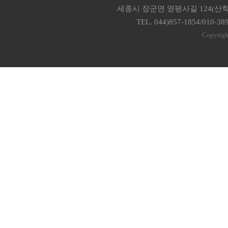
세종시 장군면 영평사길 124(산학
TEL. 044)857-1854/010-38
Copyrigh