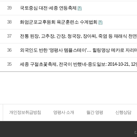
39
국토중심 대전·세종 연등축제
38
화엄군포교후원회 육군훈련소 수계법회
37
전통 된장, 고추장, 간장, 청국장, 장아찌, 죽염 등 재래식
36
외국인도 반한 ‘영평사 템플스테이’… 힐링명상 메카로 자리매김-
35
세종 구절초꽃축제, 전국이 반했네-중도일보: 2014-10-21, 12
개인정보취급방침
영평사 소개
월간 영평
신행상담