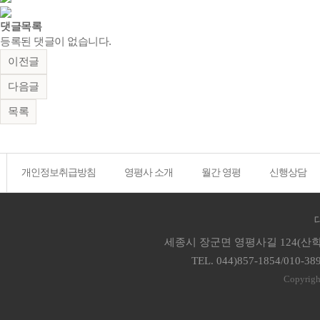
댓글목록
등록된 댓글이 없습니다.
이전글
다음글
목록
개인정보취급방침
영평사 소개
월간 영평
신행상담
세종시 장군면 영평사길 124(산학
TEL. 044)857-1854/010-38
Copyrigh