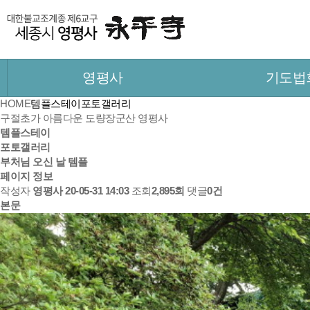
영평사
기도법
HOME
템플스테이
포토갤러리
구절초가 아름다운 도량
장군산 영평사
템플스테이
포토갤러리
부처님 오신 날 템플
페이지 정보
작성자
영평사
20-05-31 14:03
조회
2,895회
댓글
0건
본문