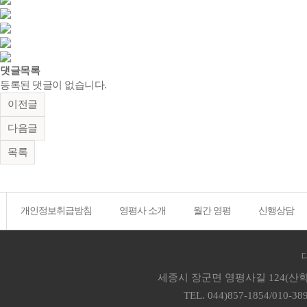
댓글목록
등록된 댓글이 없습니다.
이전글
다음글
목록
개인정보취급방침
영평사 소개
월간 영평
신행상담
세종시 장군면 영평사길 124(산학
TEL. 044)857-1854/010-38